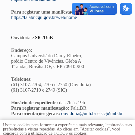
Para registrar uma manifestação, acesse ao FalaBr:
https://falabr.cgu.gov.br/web/home
Ouvidoria e SIC/UnB
Endereço:
Campus Universitário Darcy Ribeiro,
prédio Centro de Vivências, Gleba A,
1º andar, Brasília-DF, CEP 70910-900
Telefones:
(61) 3107-2704, 2705 e 2750 (Ouvidoria)
(61) 3107-2710 e 2749 (SIC)
Horário de expediente:
das 7h às 19h
Para registrar manifestação:
Fala.BR
Para orientações gerais:
ouvidoria@unb.br
e
sic@unb.br
Usamos cookies para fornecer a experiência mais relevante, lembrando suas
preferências e visitas repetidas. Ao clicar em “Aceitar cookies”, você
concorda com a utilização de TODOS os cookies.