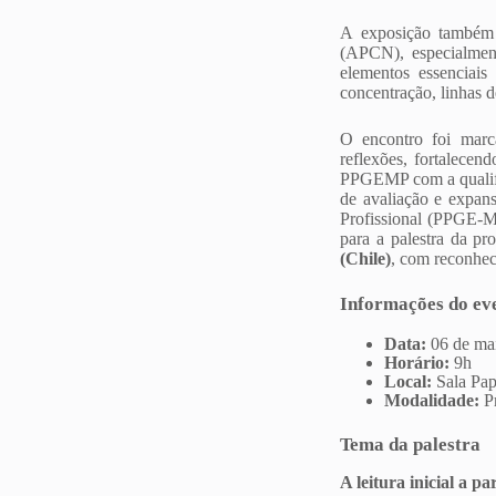
A exposição também 
(APCN), especialment
elementos essenciai
concentração, linhas d
O encontro foi marca
reflexões, fortalecen
PPGEMP com a qualifi
de avaliação e expans
Profissional (PPGE-M
para a palestra da pr
(Chile)
, com reconheci
Informações do ev
Data:
06 de mai
Horário:
9h
Local:
Sala Pap
Modalidade:
Pr
Tema da palestra
A leitura inicial a p