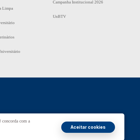
Campanha Institucional 2026
a Limpa
UnBTV
ersitário
erinários
niversitário
Ouvidoria
UnB
cê concorda com a
Aceitar cookies
Transparência e Prestação de Contas