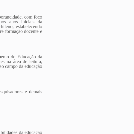
mporaneidade, com foco
 nos anos iniciais da
chileno, estabelecendo
bre formação docente e
mento de Educação da
s na área de leitura,
s ao campo da educação
esquisadores e demais
sibilidades da educação