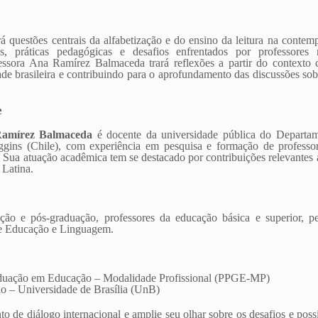
á questões centrais da alfabetização e do ensino da leitura na conte
as, práticas pedagógicas e desafios enfrentados por professores
essora Ana Ramírez Balmaceda trará reflexões a partir do contexto 
ade brasileira e contribuindo para o aprofundamento das discussões so
e
amírez Balmaceda
é docente da universidade pública do Departa
gins (Chile), com experiência em pesquisa e formação de professore
ão. Sua atuação acadêmica tem se destacado por contribuições relevante
 Latina.
ção e pós-graduação, professores da educação básica e superior, p
de Educação e Linguagem.
duação em Educação – Modalidade Profissional (PPGE-MP)
o – Universidade de Brasília (UnB)
o de diálogo internacional e amplie seu olhar sobre os desafios e pos