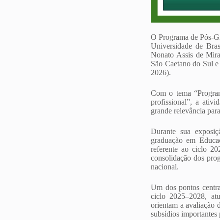
O Programa de Pós-G
Universidade de Bras
Nonato Assis de Mir
São Caetano do Sul e
2026).
Com o tema “Programa
profissional”, a ati
grande relevância pa
Durante sua exposiç
graduação em Educaç
referente ao ciclo 2
consolidação dos prog
nacional.
Um dos pontos centra
ciclo 2025–2028, atu
orientam a avaliação d
subsídios importantes