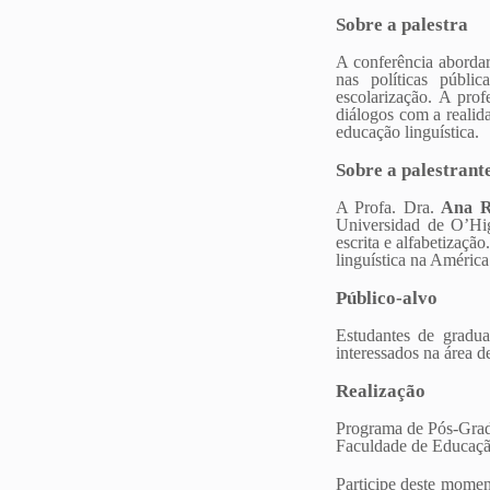
Sobre a palestra
A conferência abordar
nas políticas públic
escolarização. A prof
diálogos com a realid
educação linguística.
Sobre a palestrant
A Profa. Dra.
Ana R
Universidad de O’Hig
escrita e alfabetizaç
linguística na América
Público-alvo
Estudantes de gradua
interessados na área 
Realização
Programa de Pós-Gra
Faculdade de Educaçã
Participe deste moment