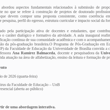
abordou aspectos fundamentais relacionados à submissão de propo
e no que se refere à construção de projetos de doutorado profissio
s que devem compor uma proposta consistente, como coerência entr
e pesquisa, perfil do egresso, estrutura curricular e impacto social da f
do pela participação ativa de docentes e estudantes, que contri
do o caráter dialógico e formativo da atividade. A aula inaugural rea
cação contínua de sua comunidade acadêmica e com o acompanhamento 
ão da pós-graduação brasileira.
O Programa de Pós-Graduação em Ed
P) da Faculdade de Educação da Universidade de Brasília convida a
ofessora
Ana Ramírez Balmaceda
, docente e pesquisadora da
Unive
da atuação na área de alfabetização, ensino da leitura e formação de pr
ento
o de 2026 (quarta-feira)
irus da Faculdade de Educação – UnB
esencial (aberta ao público)
artir de uma abordagem interativa.