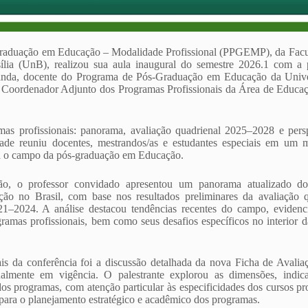
raduação em Educação – Modalidade Profissional (PPGEMP), da Facu
ília (UnB), realizou sua aula inaugural do semestre 2026.1 com a 
anda, docente do Programa de Pós-Graduação em Educação da Unive
 Coordenador Adjunto dos Programas Profissionais da Área de Edu
s profissionais: panorama, avaliação quadrienal 2025–2028 e pers
vidade reuniu docentes, mestrandos/as e estudantes especiais em um
ra o campo da pós-graduação em Educação.
ão, o professor convidado apresentou um panorama atualizado d
ão no Brasil, com base nos resultados preliminares da avaliação
021–2024. A análise destacou tendências recentes do campo, eviden
ramas profissionais, bem como seus desafios específicos no interior da
is da conferência foi a discussão detalhada da nova Ficha de Aval
almente em vigência. O palestrante explorou as dimensões, indica
os programas, com atenção particular às especificidades dos cursos pr
 para o planejamento estratégico e acadêmico dos programas.