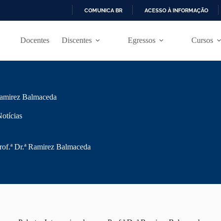
COMUNICA BR
ACESSO À INFORMAÇÃO
I
R
Docentes
Discentes
Egressos
Cursos
P
A
R
A
O
C
O
 Ramirez Balmaceda
N
T
otícias
E
Ú
D
Prof.ª Dr.ª Ramirez Balmaceda
O