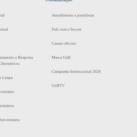
ral
Atendimento a jornalistas
ntral
Fale com a Secom
Canais oficiais
atamento e Resposta
Marca UnB
Cibernéticos
Campanha Institucional 2026
a Limpa
UnBTV
ersitário
erinários
niversitário