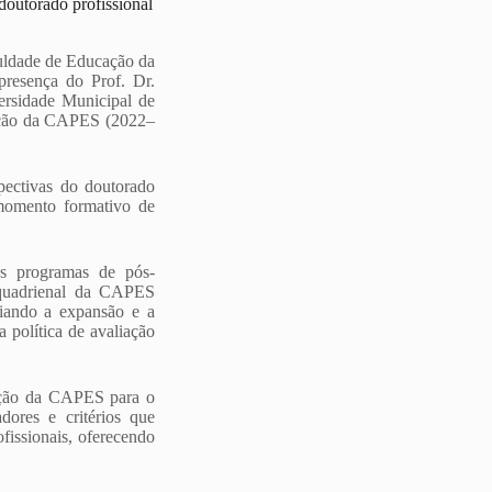
outorado profissional
ldade de Educação da
presença do Prof. Dr.
rsidade Municipal de
cação da CAPES (2022–
pectivas do doutorado
 momento formativo de
os programas de pós-
 quadrienal da CAPES
ciando a expansão e a
 política de avaliação
iação da CAPES para o
dores e critérios que
ofissionais, oferecendo