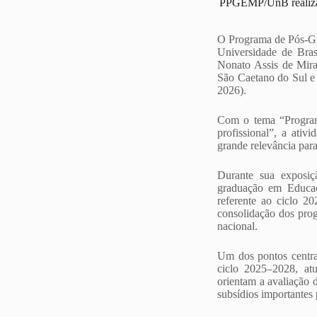
PPGEMP/UnB realiza a
O Programa de Pós-G
Universidade de Bras
Nonato Assis de Mir
São Caetano do Sul e
2026).
Com o tema “Programa
profissional”, a ati
grande relevância pa
Durante sua exposiç
graduação em Educaç
referente ao ciclo 2
consolidação dos prog
nacional.
Um dos pontos centra
ciclo 2025–2028, atu
orientam a avaliação d
subsídios importantes