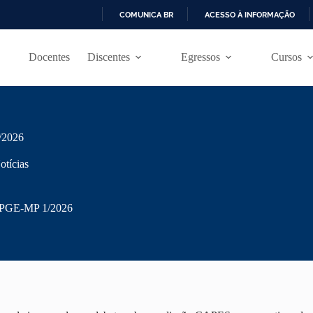
COMUNICA BR
ACESSO À INFORMAÇÃO
I
R
Docentes
Discentes
Egressos
Cursos
P
A
R
A
O
C
O
/2026
N
T
otícias
E
Ú
D
 PPGE-MP 1/2026
O