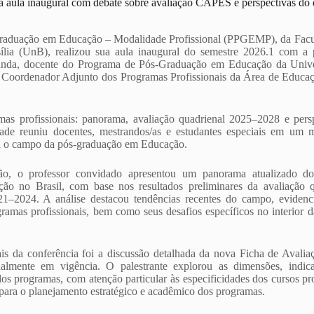
ula inaugural com debate sobre avaliação CAPES e perspectivas do d
raduação em Educação – Modalidade Profissional (PPGEMP), da Facu
ília (UnB), realizou sua aula inaugural do semestre 2026.1 com a 
anda, docente do Programa de Pós-Graduação em Educação da Unive
 Coordenador Adjunto dos Programas Profissionais da Área de Edu
s profissionais: panorama, avaliação quadrienal 2025–2028 e pers
vidade reuniu docentes, mestrandos/as e estudantes especiais em um
ra o campo da pós-graduação em Educação.
ão, o professor convidado apresentou um panorama atualizado d
ão no Brasil, com base nos resultados preliminares da avaliação
021–2024. A análise destacou tendências recentes do campo, eviden
ramas profissionais, bem como seus desafios específicos no interior da
is da conferência foi a discussão detalhada da nova Ficha de Aval
almente em vigência. O palestrante explorou as dimensões, indica
os programas, com atenção particular às especificidades dos cursos pr
 para o planejamento estratégico e acadêmico dos programas.