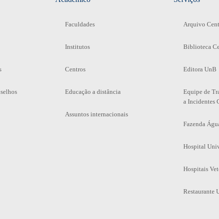
Faculdades
Arquivo Cent
Institutos
Biblioteca Ce
s
Centros
Editora UnB
selhos
Educação a distância
Equipe de Tr
a Incidentes 
Assuntos internacionais
Fazenda Águ
Hospital Univ
Hospitais Vet
Restaurante U